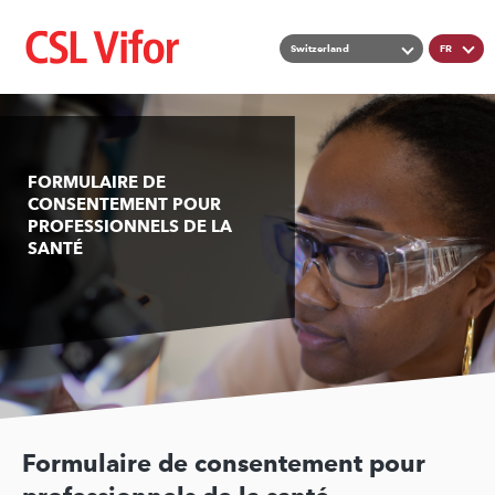
Skip
List additional a
Switzerland
FR
to
main
content
FORMULAIRE DE
CONSENTEMENT POUR
PROFESSIONNELS DE LA
SANTÉ
Formulaire de consentement pour