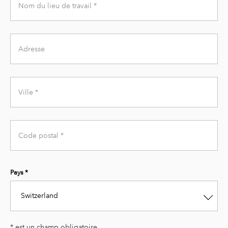
Workplace
Name
Address
City
Zip
Code
Pays *
Switzerland
* est un champ obligatoire